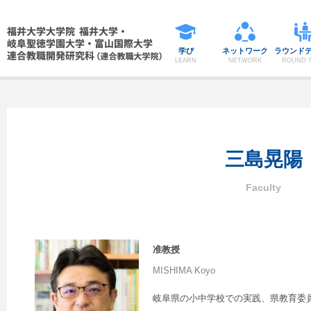
学び
ネットワーク
ラウンド
LEARN
NETWORK
ROUND T
三島晃陽
准教授
MISHIMA Koyo
岐阜県の小中学校での実践、県教育委