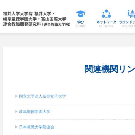
学び
ネットワーク
ラウンド
LEARN
NETWORK
ROUND T
関連機関リ
国立大学法人奈良女子大学
岐阜聖徳学園大学
日本教職大学院協会