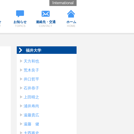
International
介
お知らせ
連絡先・交通
ホーム
Y
TOPICS
CONTACT
HOME
福井大学
天方和也
荒木良子
井口哲平
石井恭子
上田晴之
浦井寿尚
遠藤貴広
遠藤 健
大西将史