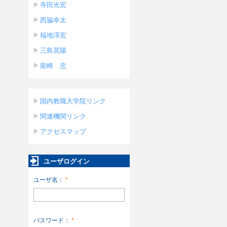
寺田光宏
西脇幸太
福地淳宏
三島晃陽
龍崎 忠
国内教職大学院リンク
関連機関リンク
アクセスマップ
ユーザログイン
ユーザ名：
*
パスワード：
*