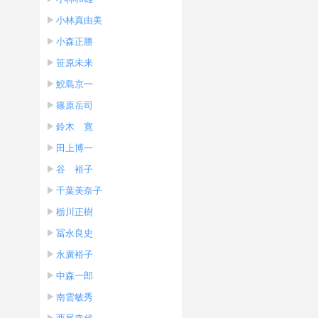
小林真由美
小森正勝
笹原未来
鮫島京一
篠原岳司
鈴木 寛
田上博一
谷 裕子
千葉美奈子
栃川正樹
冨永良史
永廣裕子
中森一郎
南雲敏秀