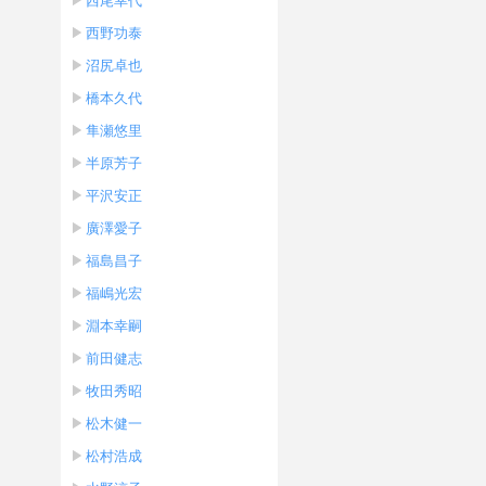
西尾幸代
西野功泰
沼尻卓也
橋本久代
隼瀬悠里
半原芳子
平沢安正
廣澤愛子
福島昌子
福嶋光宏
淵本幸嗣
前田健志
牧田秀昭
松木健一
松村浩成