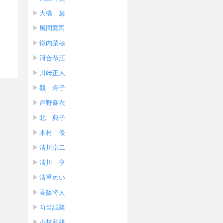
大橋 巌
風間寛司
鎌内菜穂
河合恭江
川﨑正人
觀 寿子
岸野麻衣
北 典子
木村 優
清川卓二
清川 亨
清重めい
高阪将人
向当誠隆
小林和雄