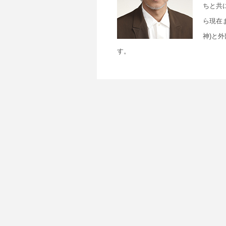
ちと共
ら現在
神)と
す。