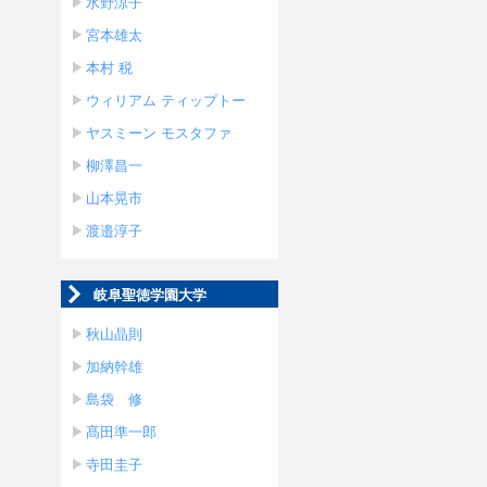
水野涼子
宮本雄太
本村 税
ウィリアム ティップトー
ヤスミーン モスタファ
柳澤昌一
山本晃市
渡邉淳子
岐阜聖徳学園大学
秋山晶則
加納幹雄
島袋 修
髙田準一郎
寺田圭子