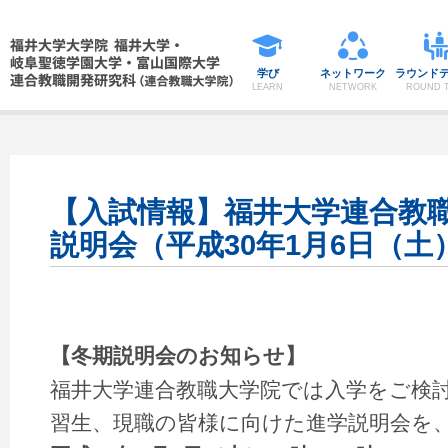
学び
ネットワーク
ラウンド
LEARN
NETWORK
ROUND T
【入試情報】福井大学連合教
説明会（平成30年1月6日（
【冬期説明会のお知らせ】
福井大学連合教職大学院では入学をご検
習生、現職の皆様に向けた進学説明会を