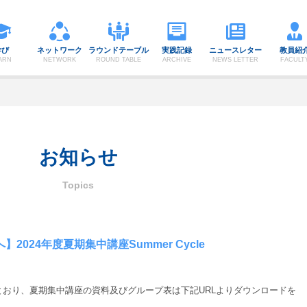
学び
ネットワーク
ラウンドテーブル
実践記録
ニュースレター
教員紹
ARN
NETWORK
ROUND TABLE
ARCHIVE
NEWS LETTER
FACULT
お知らせ
024年度夏期集中講座Summer Cycle
たとおり、夏期集中講座の資料及びグループ表は下記URLよりダウンロードを