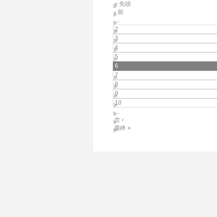
« 先頭
‹ 前
…
2
3
4
5
6
7
8
9
10
…
次 ›
最終 »